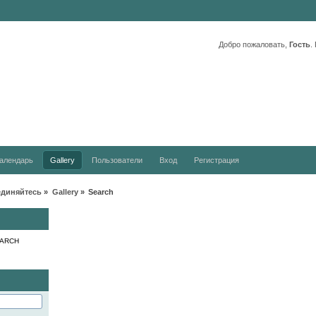
Добро пожаловать,
Гость
.
алендарь
Gallery
Пользователи
Вход
Регистрация
единяйтесь
»
Gallery
»
Search
ARCH