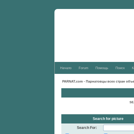
Новости:
Начало
Forum
Помощь
Поиск
К
PARNAT.com - Парнатовцы всех стран объ
SE
Search for picture
Search For: