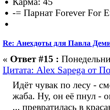
Карма: 45
-= Парнат Forever For E
Re: Анехдоты для Павла Дем
«
Ответ #15 :
Понедельник
Цитата: Alex Sapega от П
Идёт чувак по лесу - с
жаба. Ну, он её пнул - 
... превратилась в кра