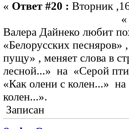
«
Ответ #20 :
Вторник ,16
« Какал Ленин
Валера Дайнеко любит по
«Белорусских песняров» 
пущу» , меняет слова в с
лесной...» на «Серой птиц
«Как олени с колен...» н
колен...».
Записан