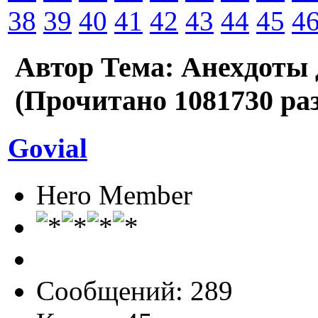
38
39
40
41
42
43
44
45
4
Автор
Тема: Анехдоты 
(Прочитано 1081730 раз
Govial
Hero Member
Сообщений: 289