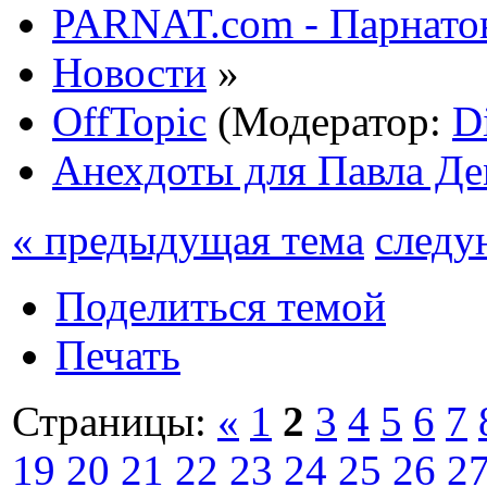
PARNAT.com - Парнатов
Новости
»
OffTopic
(Модератор:
D
Анехдоты для Павла Д
« предыдущая тема
следу
Поделиться темой
Печать
Страницы:
«
1
2
3
4
5
6
7
19
20
21
22
23
24
25
26
2