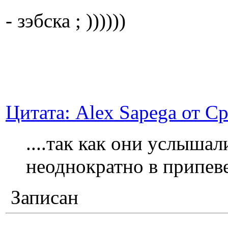
- зэбска ; ))))))
Цитата: Alex Sapega от Ср
....так как они услыша
неоднократно в припеве
Записан