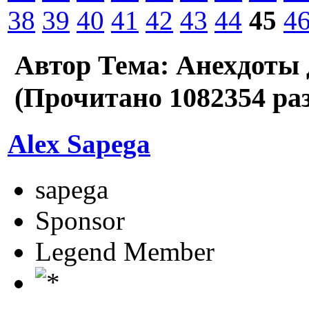
38
39
40
41
42
43
44
45
4
Автор
Тема: Анехдоты 
(Прочитано 1082354 раз
Alex Sapega
sapega
Sponsor
Legend Member