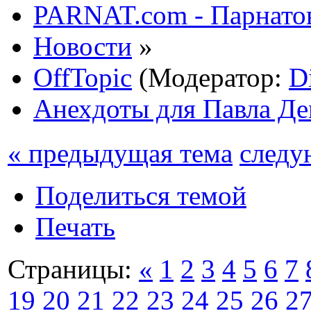
PARNAT.com - Парнатов
Новости
»
OffTopic
(Модератор:
D
Анехдоты для Павла Д
« предыдущая тема
следу
Поделиться темой
Печать
Страницы:
«
1
2
3
4
5
6
7
19
20
21
22
23
24
25
26
2