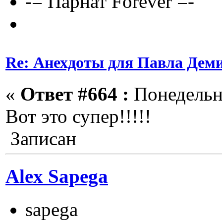
-= Парнат Forever =-
Re: Анехдоты для Павла Дем
«
Ответ #664 :
Понедельни
Вот это супер!!!!!
Записан
Alex Sapega
sapega