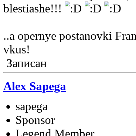
blestiashe!!!
..a opernye postanovki Fran
vkus!
Записан
Alex Sapega
sapega
Sponsor
Legend Member