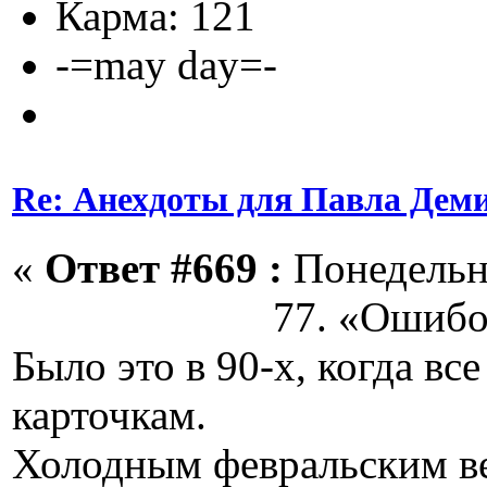
Карма: 121
-=may day=-
Re: Анехдоты для Павла Дем
«
Ответ #669 :
Понедельни
77. «Ошибочка
Было это в 90-х, когда вс
карточкам.
Холодным февральским ве