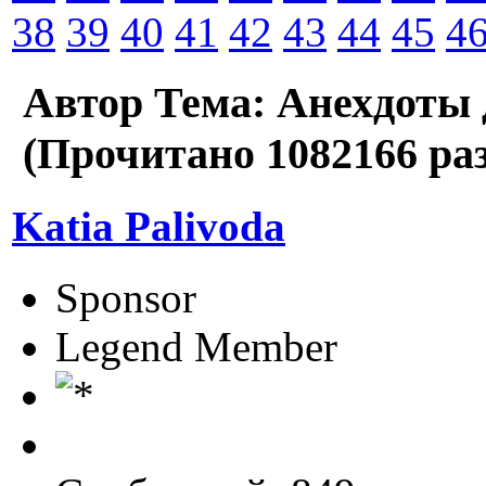
38
39
40
41
42
43
44
45
4
Автор
Тема: Анехдоты 
(Прочитано 1082166 раз
Katia Palivoda
Sponsor
Legend Member