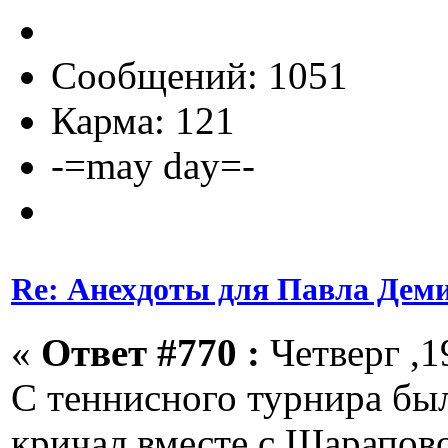
Сообщений: 1051
Карма: 121
-=may day=-
Re: Анехдоты для Павла Дем
«
Ответ #770 :
Четверг ,1
С теннисного турнира был
кричал вместе с Шарапов