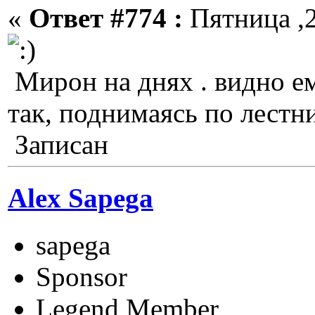
«
Ответ #774 :
Пятница ,2
Мирон на днях . видно ем
так, поднимаясь по лестн
Записан
Alex Sapega
sapega
Sponsor
Legend Member