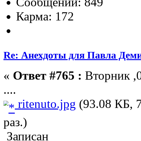
Сообщений: 849
Карма: 172
Re: Анехдоты для Павла Дем
«
Ответ #765 :
Вторник ,0
....
ritenuto.jpg
(93.08 КБ, 
раз.)
Записан