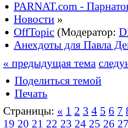
PARNAT.com - Парнатов
Новости
»
OffTopic
(Модератор:
D
Анехдоты для Павла Д
« предыдущая тема
следу
Поделиться темой
Печать
Страницы:
«
1
2
3
4
5
6
7
19
20
21
22
23
24
25
26
2