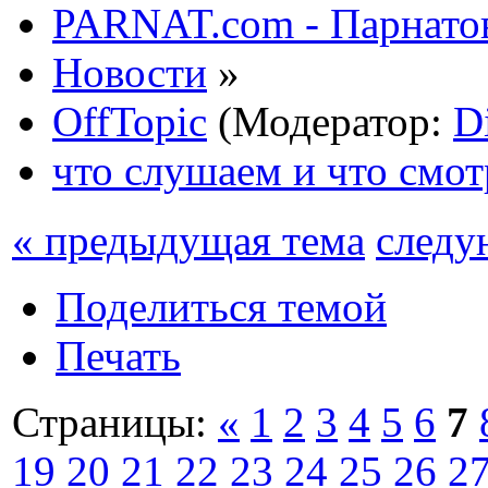
PARNAT.com - Парнатов
Новости
»
OffTopic
(Модератор:
D
что слушаем и что смо
« предыдущая тема
следу
Поделиться темой
Печать
Страницы:
«
1
2
3
4
5
6
7
19
20
21
22
23
24
25
26
2