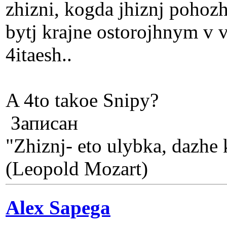
zhizni, kogda jhiznj pohoz
bytj krajne ostorojhnym v v
4itaesh..
A 4to takoe Snipy?
Записан
"Zhiznj- eto ulybka, dazhe k
(Leopold Mozart)
Alex Sapega