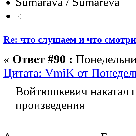
Sumarava / Sumareva
Re: что слушаем и что смотр
«
Ответ #90 :
Понедельник
Цитата: VmiK от Понедель
Войтюшкевич накатал ц
произведения