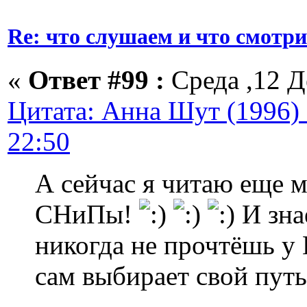
Re: что слушаем и что смотр
«
Ответ #99 :
Среда ,12 Д
Цитата: Анна Шут (1996) 
22:50
А сейчас я читаю еще 
СНиПы!
И зна
никогда не прочтёшь у
сам выбирает свой пут