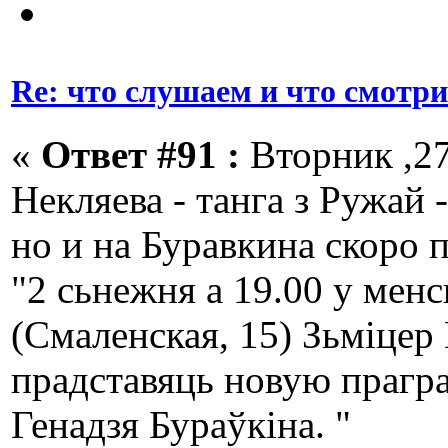
Re: что слушаем и что смотр
«
Ответ #91 :
Вторник ,27
Некляева - танга з Ружай 
но и на Буравкина скоро 
"2 сьнежня а 19.00 у мен
(Смаленская, 15) Зьміцер
прадставяць новую прагра
Генадзя Бураўкіна. "