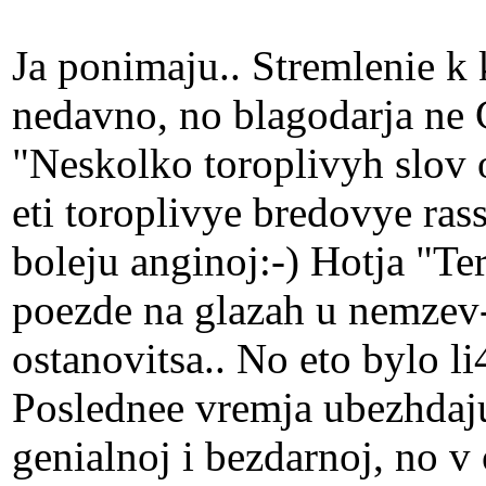
Ja ponimaju.. Stremlenie k 
nedavno, no blagodarja ne 
"Neskolko toroplivyh slov o
eti toroplivye bredovye ras
boleju anginoj:-) Hotja "Te
poezde na glazah u nemzev-
ostanovitsa.. No eto bylo li
Poslednee vremja ubezhdaju
genialnoj i bezdarnoj, no 