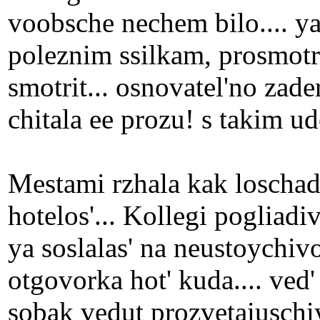
voobsche nechem bilo.... ya
poleznim ssilkam, prosmotre
smotrit... osnovatel'no zad
chitala ee prozu! s takim u
Mestami rzhala kak loschad
hotelos'... Kollegi pogliad
ya soslalas' na neustoychiv
otgovorka hot' kuda.... ved'
sobak vedut prozvetaiuschiy