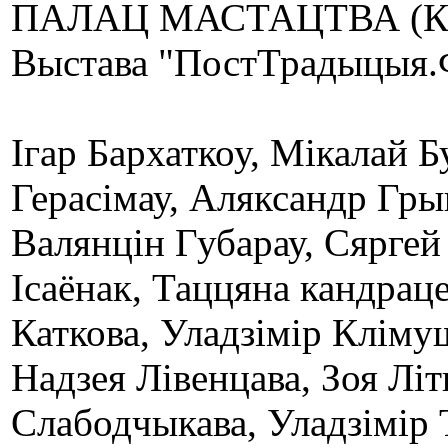
ПАЛАЦ МАСТАЦТВА (Каз
Выстава "ПостТрадыцыя.
Iгар Бархаткоу, Мiкалай 
Герасiмау, Аляксандр Гры
Валянцiн Губарау, Сяргей
Iсаёнак, Таццяна кандрац
Каткова, Уладзiмiр Клiму
Надзея Лiвенцава, Зоя Лiт
Слабодчыкава, Уладзiмiр Т