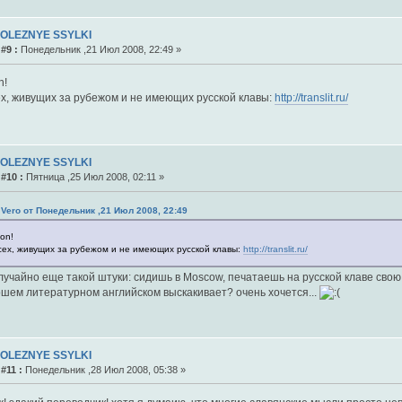
POLEZNYE SSYLKI
#9 :
Понедельник ,21 Июл 2008, 22:49 »
n!
ех, живущих за рубежом и не имеющих русской клавы:
http://translit.ru/
POLEZNYE SSYLKI
#10 :
Пятница ,25 Июл 2008, 02:11 »
 Vero от Понедельник ,21 Июл 2008, 22:49
ion!
сех, живущих за рубежом и не имеющих русской клавы:
http://translit.ru/
лучайно еще такой штуки: сидишь в Moscow, печатаешь на русской клаве свою
ошем литературном английском выскакивает? очень хочется...
POLEZNYE SSYLKI
#11 :
Понедельник ,28 Июл 2008, 05:38 »