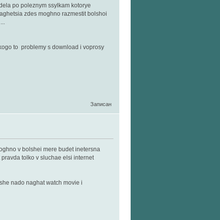
radela po poleznym ssylkam kotorye
kaghetsia zdes moghno razmestit bolshoi
..
u kogo to problemy s download i voprosy
Записан
moghno v bolshei mere budet inetersna
pravda tolko v sluchae elsi internet
alshe nado naghat watch movie i