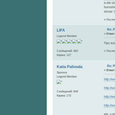
a eto vi
horoshi
slovar:
«
Послед
Re: 
LIFA
«
Ответ 
Legend Member
Про яз
Сообщений: 682
«
Послед
Карма: 127
Re: 
Katia Palivoda
«
Ответ 
Sponsor
Legend Member
http://
http://
Сообщений: 849
Карма: 172
http://w
http://
eto v d