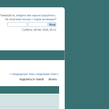
 Пожалуйста,
войдите
или
зарегистрируйтесь
.
Не получили
письмо с кодом активации
?
Суббота ,08 Авг 2026, 05:12
« предыдущая тема
следующая тема »
ПОДЕЛИТЬСЯ ТЕМОЙ
ПЕЧАТЬ