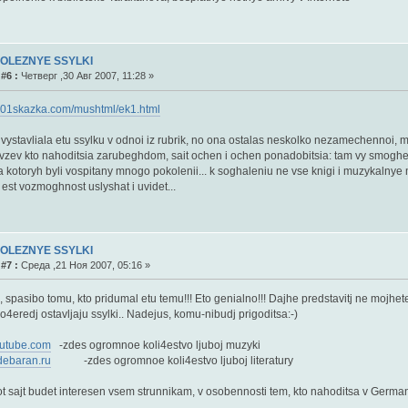
POLEZNYE SSYLKI
#6 :
Четверг ,30 Авг 2007, 11:28 »
1001skazka.com/mushtml/ek1.html
 vystavliala etu ssylku v odnoi iz rubrik, no ona ostalas neskolko nezamechennoi,
vzev kto nahoditsia zarubeghdom, sait ochen i ochen ponadobitsia: tam vy smoghete 
a kotoryh byli vospitany mnogo pokolenii... k soghaleniu ne vse knigi i muzykalnye 
t est vozmoghnost uslyshat i uvidet...
POLEZNYE SSYLKI
#7 :
Среда ,21 Ноя 2007, 05:16 »
 spasibo tomu, kto pridumal etu temu!!! Eto genialno!!! Dajhe predstavitj ne mojhet
o4eredj ostavljaju ssylki.. Nadejus, komu-nibudj prigoditsa:-)
utube.com
-zdes ogromnoe koli4estvo ljuboj muzyki
ebaran.ru
-zdes ogromnoe koli4estvo ljuboj literatury
tot sajt budet interesen vsem strunnikam, v osobennosti tem, kto nahoditsa v German