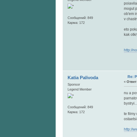
poiavil
mogut p
ob'em in
Сообщений: 849
v chastn
Карма: 172
eto pok
kak otkr
http://n
Re: 
Katia Palivoda
«
Ответ 
Sponsor
Legend Member
nu a po
parnatov
bystryi..
Сообщений: 849
Карма: 172
te film
ostaetsi
http://