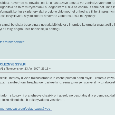
as ideia, navernoe ne novaia...est tut u nas raznye temy...a vot zentralizovannogo 
rigoditsia nashim muzykantam i hudoghnikam elsi ia ne oshibaus eshe net...mne 
formazii: konkursy, plenery, da i prosto to chto moghet prihoditsia ili byt interesnym .
osti ia vystavliau ssylku kotoroi navernoe zainteresuutsia muzykanty:
a samai bolshaia besplatnaia notnaia biblioteka v interntee kotoruu ia znau...esli 
yt eti faily, poghaluista napishite, ia pomogu...
otes.tarakanov.net/
POLEZNYE SSYLKI
#1 :
Понедельник ,13 Авг 2007, 23:15 »
skolku interesy u vseh raznostoronnie ia esche privedu odnu ssylku, kotoraia voz
zam zarubeghom: besplatnoe russkoe kino, serialy, novye i starye filmy.... rabotaet 
.
y riadom s kotorymi oranghevye chasiki- oni absolutno besplatny dlia prosmotra...d
a tolko kliknut chto b pokazyvalo na ves ekran..
www.memocast.com/default.aspx?type=