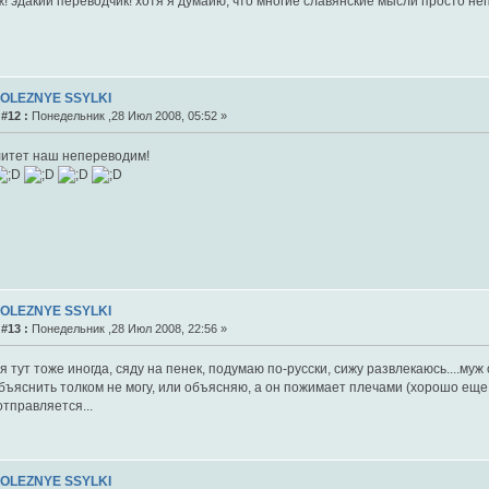
ж! эдакий переводчик! хотя я думаию, что многие славянские мысли просто неп
POLEZNYE SSYLKI
#12 :
Понедельник ,28 Июл 2008, 05:52 »
итет наш непереводим!
POLEZNYE SSYLKI
#13 :
Понедельник ,28 Июл 2008, 22:56 »
. я тут тоже иногда, сяду на пенек, подумаю по-русски, сижу развлекаюсь....муж
бъяснить толком не могу, или объясняю, а он пожимает плечами (хорошо еще, 
тправляется...
POLEZNYE SSYLKI