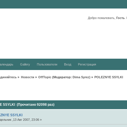
Добро пожаловать,
Гость
.
алендарь
Gallery
Пользователи
Вход
Регистрация
единяйтесь
»
Новости
»
OffTopic
(Модератор:
Dima Syrez
) »
POLEZNYE SSYLKI
 SSYLKI (Прочитано 92098 раз)
ZNYE SSYLKI
ельник ,13 Авг 2007, 23:06 »