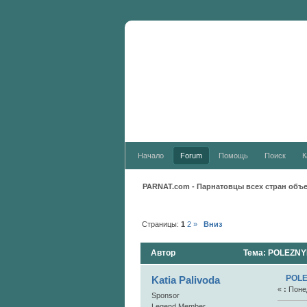
Новости:
Начало
Forum
Помощь
Поиск
К
PARNAT.com - Парнатовцы всех стран объ
Страницы:
1
2
»
Вниз
Автор
Тема: POLEZNYE
POLE
Katia Palivoda
«
:
Понед
Sponsor
Legend Member