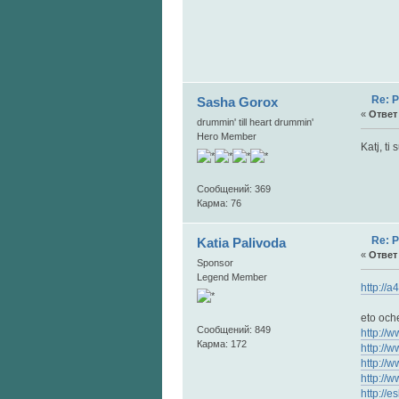
Re: 
Sasha Gorox
«
Ответ 
drummin' till heart drummin'
Hero Member
Katj, ti
Сообщений: 369
Карма: 76
Re: 
Katia Palivoda
«
Ответ 
Sponsor
Legend Member
http://a
eto oche
Сообщений: 849
http://
Карма: 172
http://
http://
http://
http://