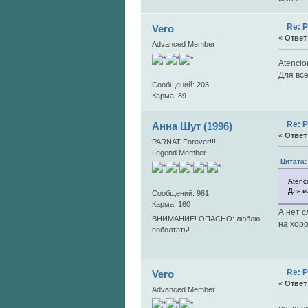
Re: 
Vero
«
Ответ 
Advanced Member
Atencio
Для вс
Сообщений: 203
Карма: 89
Re: 
Анна Шут (1996)
«
Ответ 
PARNAT Forever!!!
Legend Member
Цитата:
Atenc
Для в
Сообщений: 961
Карма: 160
А нет с
ВНИМАНИЕ! ОПАСНО: люблю
на хор
поболтать!
Re: 
Vero
«
Ответ 
Advanced Member