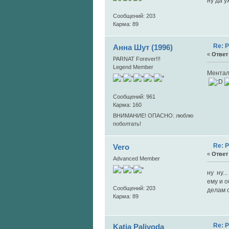
ну да у
Сообщений: 203
Карма: 89
Re: 
Анна Шут (1996)
«
Ответ 
PARNAT Forever!!!
Legend Member
Ментал
Сообщений: 961
Карма: 160
ВНИМАНИЕ! ОПАСНО: люблю
поболтать!
Re: 
Vero
«
Ответ 
Advanced Member
ну ну..
ему и о
Сообщений: 203
делам о
Карма: 89
Re: 
Katia Palivoda