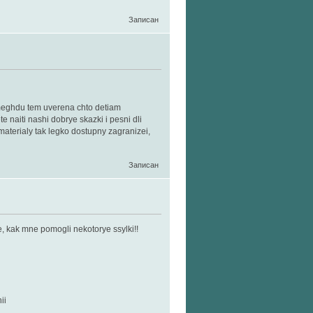
Записан
 meghdu tem uverena chto detiam
naiti nashi dobrye skazki i pesni dli
materialy tak legko dostupny zagranizei,
Записан
e, kak mne pomogli nekotorye ssylki!!
ii