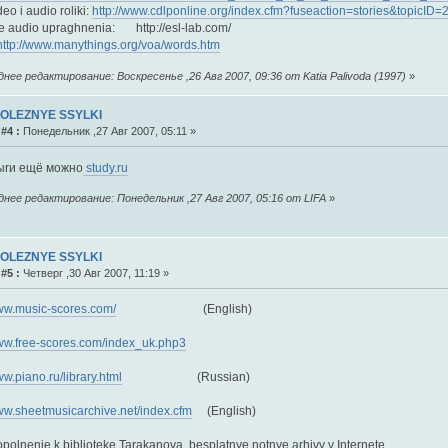
deo i audio roliki:
http://www.cdlponline.org/index.cfm?fuseaction=stories&topicID=
e audio upraghnenia: http://esl-lab.com/
http://www.manythings.org/voa/words.htm
нее редактирование: Воскресенье ,26 Авг 2007, 09:36 от Katia Palivoda (1997)
»
POLEZNYE SSYLKI
#4 :
Понедельник ,27 Авг 2007, 05:11 »
ыrи ещё можно
study.ru
нее редактирование: Понедельник ,27 Авг 2007, 05:16 от LIFA
»
POLEZNYE SSYLKI
#5 :
Четверг ,30 Авг 2007, 11:19 »
www.music-scores.com/
(English)
www.free-scores.com/index_uk.php3
ww.piano.ru/library.html
(Russian)
www.sheetmusicarchive.net/index.cfm
(English)
opolnenie k biblioteke Tarakanova, besplatnye notnye arhivy v Internete