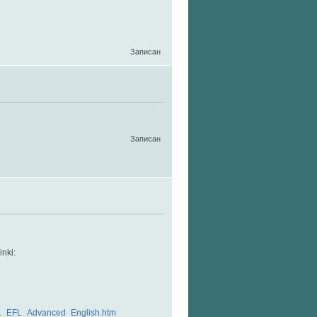
Записан
Записан
inki:
SL_EFL_Advanced_English.htm