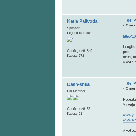
Re: 
Katia Palivoda
«
Ответ 
Sponsor
Legend Member
http://
ia ughe
Сообщений: 849
parnato
Карма: 172
detei, n
a vot tu
Re: 
Dash-shka
«
Ответ 
Full Member
Rebjata,
V svoju 
Сообщений: 53
Карма: 21
www.yo
www.ald
A vot e