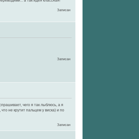
ереводими... а так идея классная!
Записан
Записан
 спрашивает, чего я так лыблюсь, а я
что не крутит пальцем у виска) и по
Записан