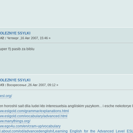
POLEZNYE SSYLKI
#2 :
Четверг ,16 Авг 2007, 15:46 »
 super !!) pasib za biblu
POLEZNYE SSYLKI
#3 :
Воскресенье ,26 Авг 2007, 09:12 »
4esl.org/
n horoshii sait dlia ludei kto interesuetsia angliiskim yazykom... i esche nekotorye l
www.eslgold.com/grammar/explanations.html
www.eslgold.com/vocabulary/advanced.html
www.manythings.org/
www.ego4u.com/en/cram-up/vocabulary
esl.about.com/od/advancedenglish/Learning_English_for_the_Advanced_Level_E