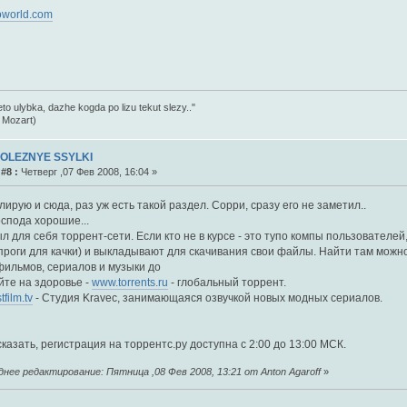
oworld.com
eto ulybka, dazhe kogda po lizu tekut slezy.."
 Mozart)
POLEZNYE SSYLKI
#8 :
Четверг ,07 Фев 2008, 16:04 »
ирую и сюда, раз уж есть такой раздел. Сорри, сразу его не заметил..
оспода хорошие...
л для себя торрент-сети. Если кто не в курсе - это тупо компы пользователе
проги для качки) и выкладывают для скачивания свои файлы. Найти там можно
фильмов, сериалов и музыки до
йте на здоровье -
www.torrents.ru
- глобальный торрент.
film.tv
- Студия Kravec, занимающаяся озвучкой новых модных сериалов.
казать, регистрация на торрентс.ру доступна с 2:00 до 13:00 МСК.
нее редактирование: Пятница ,08 Фев 2008, 13:21 от Anton Agaroff
»