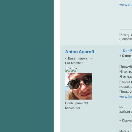
www.vi
"Zhiznj- 
(Leopold
Re: 
Anton Agaroff
«
Ответ 
-=Виват, парнат!=-
Full Member
Продубл
Итак, г
Я откры
(через 
новых 
Пользу
www.lost
Сообщений: 93
ps
Карма: 64
забыл с
«
Послед
Мэбля