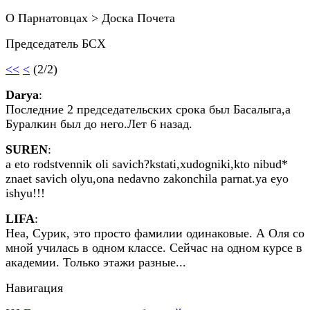
О Парнатовцах > Доска Почета
Председатель БСХ
<<
<
(2/2)
Darya
:
Последние 2 председательских срока был Басалыга,а
Буралкин был до него.Лет 6 назад.
SUREN
:
a eto rodstvennik oli savich?kstati,xudogniki,kto nibud*
znaet savich olyu,ona nedavno zakonchila parnat.ya eyo
ishyu!!!
LIFA
:
Неа, Сурик, это просто фамилии одинаковые. А Оля со
мной училась в одном классе. Сейчас на одном курсе в
академии. Только этажи разные...
Навигация