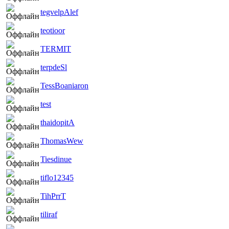
tegvelpAlef
teotioor
TERMIT
terpdeSl
TessBoaniaron
test
thaidopitA
ThomasWew
Tiesdinue
tiflo12345
TihPrrT
tiliraf