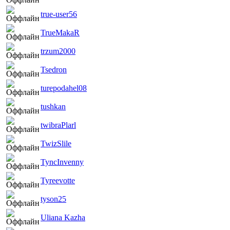
true-user56
TrueMakaR
trzum2000
Tsedron
turepodahel08
tushkan
twibraPlarl
TwizSlile
TyncInvenny
Tyreevotte
tyson25
Uliana Kazha