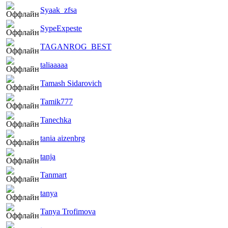
Syaak_zfsa
SypeExpeste
TAGANROG_BEST
taliaaaaa
Tamash Sidarovich
Tamik777
Tanechka
tania aizenbrg
tanja
Tanmart
tanya
Tanya Trofimova