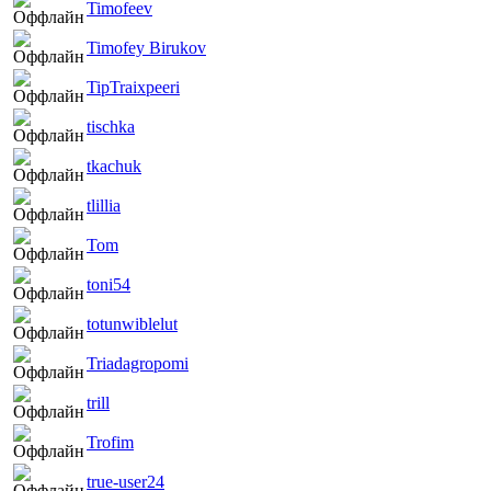
Timofeev
Timofey Birukov
TipTraixpeeri
tischka
tkachuk
tlillia
Tom
toni54
totunwiblelut
Triadagropomi
trill
Trofim
true-user24