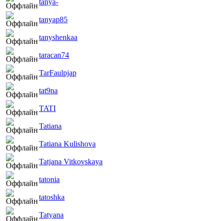
tanya-
tanyap85
tanyshenkaa
taracan74
TarFaulpjap
tat9na
TATI
Tatiana
Tatiana Kulishova
Tatjana Vitkovskaya
tatonia
tatoshka
Tatyana