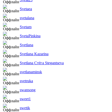
Svetaea
svetalana
Svetam
SvetaPinkina
Svetlana
Svetlana Kazarina
Svetlana Стёга Stegantseva
svetlanaminsk
svetruka
swansong
sweet1
swetik