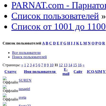
PARNAT.com - Парнатов
Список пользователей
»
Список от 1001 до 1100
Список пользователей
A
B
C
D
E
F
G
H
I
J
K
L
M
N
O
P
Q
R
Все пользователи
Поиск пользователей
Страницы:
«
1
2
3
4
5
6
7
8
9
10
11
12
13
14
15
16
»
E-
Статус
Имя пользователя
Сайт
ICQ
AIM
Y
mail
SUREN
susagirl
sveta
Sveta23