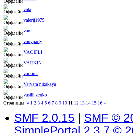
vala
valerij1975
van
vanyparty
VAQIFLI
VARKIN
varkin.s
Varvara nikakaya
vasilii zenko
Страницы:
«
1
2
3
4
5
6
7
8
9
10
11
12
13
14
15
16
»
SMF 2.0.15
|
SMF © 2
SimplePortal 2.3.7 © 