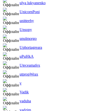
ulya lukyanenko
UnicornPoni
unitteeby
Unsopy
unulmorgo
Uphoriagreara
uPuHkA
Uteceamafex
utpropWrax
v
Vadik
vaduha
vadzim