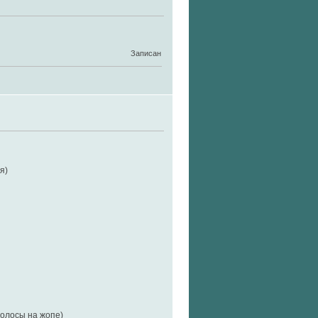
Записан
я)
волосы на жопе)