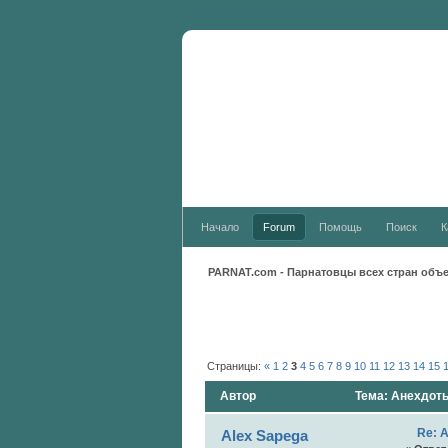
Новости:
Начало
Forum
Помощь
Поиск
К
PARNAT.com - Парнатовцы всех стран объ
Страницы:
«
1
2
3
4
5
6
7
8
9
10
11
12
13
14
15
Автор
Тема: Анехдоты
Re: 
Alex Sapega