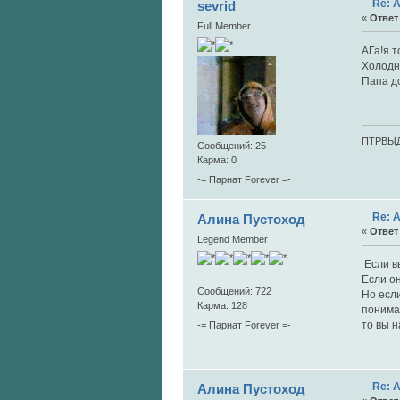
Re: 
sevrid
«
Ответ 
Full Member
АГа!я 
Холодно
Папа до
ПТРВЫ
Сообщений: 25
Карма: 0
-= Парнат Forever =-
Re: 
Алина Пустоход
«
Ответ 
Legend Member
Если вы
Если он
Сообщений: 722
Но если
Карма: 128
понима
то вы н
-= Парнат Forever =-
Re: 
Алина Пустоход