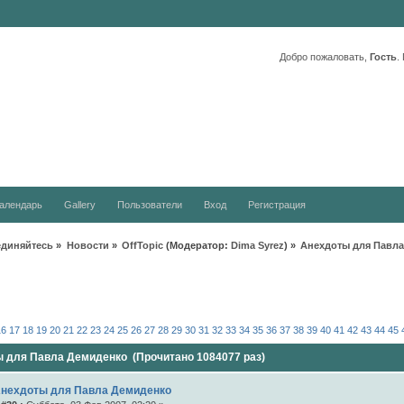
Добро пожаловать,
Гость
.
алендарь
Gallery
Пользователи
Вход
Регистрация
единяйтесь
»
Новости
»
OffTopic
(Модератор:
Dima Syrez
) »
Анехдоты для Павл
16
17
18
19
20
21
22
23
24
25
26
27
28
29
30
31
32
33
34
35
36
37
38
39
40
41
42
43
44
45
 для Павла Демиденко (Прочитано 1084077 раз)
Анехдоты для Павла Демиденко