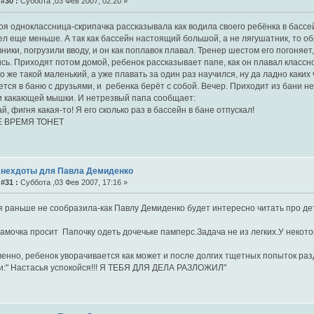
#30 :
Суббота ,03 Фев 2007, 02:20 »
я одноклассница-скрипачка рассказывала как водила своего ребёнка в бассейн
л еще меньше. А так как бассейн настоящий большой, а не лягушатник, то об
ники, погрузили вводу, и он как поплавок плавал. Тренер шестом его погоняет
ь. Приходят потом домой, ребенок рассказывает папе, как он плавал классн
о же такой маленький, а уже плавать за один раз научился, ну да ладно каки
тся в баню с друзьями, и ребенка берёт с собой. Вечер. Приходит из бани н
и какающей мышки. И нетрезвый папа сообщает:
й, фигня какая-то! Я его сколько раз в бассейн в бане отпускал!
Е ВРЕМЯ ТОНЕТ
Анехдоты для Павла Демиденко
#31 :
Суббота ,03 Фев 2007, 17:16 »
я раньше не сообразила-как Павлу Демиденко будет интересно читать про де
мочка просит Папочку одеть дочечьке памперс.Задача не из легких.У некото
енно, ребенок уворачивается как может и после долгих тщетных попыток раз
и:" Настасья успокойся!!! Я ТЕБЯ ДЛЯ ДЕЛА РАЗЛОЖИЛ"