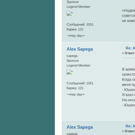
Sponsor
«
Legend Member
«Надеж
советск
не комо
Сообщений: 1051
Карма: 121
-=may day=-
Re: 
Alex Sapega
«
Ответ 
sapega
Sponsor
" 
Legend Member
В армии
оркестр
Когда о
Сообщений: 1051
меня пр
Карма: 121
- Юшков
-=may day=-
Я взял
На нес
- Юшков
Re: 
Alex Sapega
«
Ответ 
sapega