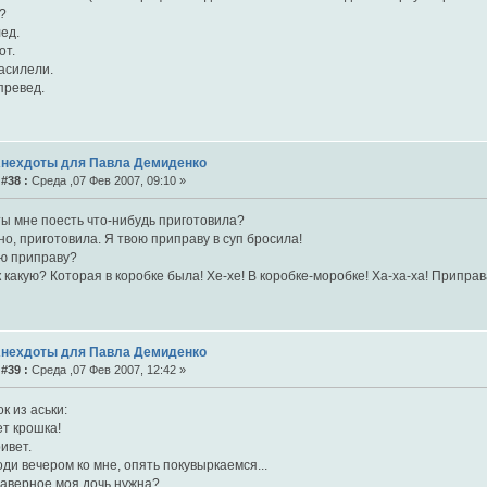
к?
ед.
от.
иасилели.
превед.
Анехдоты для Павла Демиденко
#38 :
Среда ,07 Фев 2007, 09:10 »
ты мне поесть что-нибудь приготовила?
но, приготовила. Я твою приправу в суп бросила!
ую приправу?
ак какую? Которая в коробке была! Хе-хе! В коробке-моробке! Ха-ха-ха! Припра
Анехдоты для Павла Демиденко
#39 :
Среда ,07 Фев 2007, 12:42 »
 из аськи:
т крошка!
ривет.
ди вечером ко мне, опять покувыркаемся...
наверное моя дочь нужна?