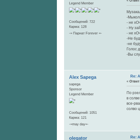
«
Ответ 
Legend Member
Музака
-Мыкола
Сообщений: 722
- не хОч
Карма: 128
- Ну за
- не хОч
-= Парнат Forever =-
-Не бу
-не буду
Голос д
-Вы сл
Re: 
Alex Sapega
«
Ответ 
sapega
Sponsor
По рзе
Legend Member
в солве
все-рва
солво 
Сообщений: 1051
Карма: 121
-=may day=-
Re: 
olegator