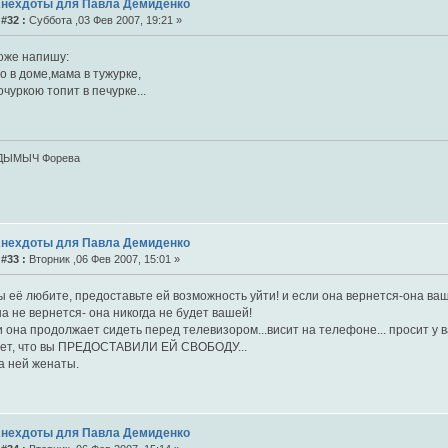
Анехдоты для Павла Демиденко
#32 :
Суббота ,03 Фев 2007, 19:21 »
тоже напишу:
 в доме,мама в тужурке,
чуркою топит в печурке...
ДЫМЫЧ Форева
Анехдоты для Павла Демиденко
#33 :
Вторник ,06 Фев 2007, 15:01 »
 её любите, предоставьте ей возможность уйти! и если она вернется-она ваш
а не вернется- она никогда не будет вашей!
 она продолжает сидеть перед телевизором...висит на телефоне... просит у ва
ет, что вы ПРЕДОСТАВИЛИ ЕЙ СВОБОДУ...
а ней женаты.
Анехдоты для Павла Демиденко