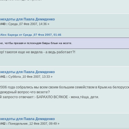
Анехдоты для Павла Демиденко
#40 :
Среда ,07 Фев 2007, 14:36 »
 Alex Sapega от Среда ,07 Фев 2007, 01:46
не, чотбы преавя и пслоендяя бквуы блыи на мсете.
р! такогоя еще не видела - а ведь работает?!
Анехдоты для Павла Демиденко
#41 :
Суббота ,10 Фев 2007, 13:33 »
2006 года собрались мы всем своим большим семейством в Крым.на белорусс
 дежурный вопрос-что везете?
й запросто отвечает:- БАРАХЛО ВСЯКОЕ - жена,тёща, дети.
Анехдоты для Павла Демиденко
#42 :
Понедельник ,12 Фев 2007, 09:49 »