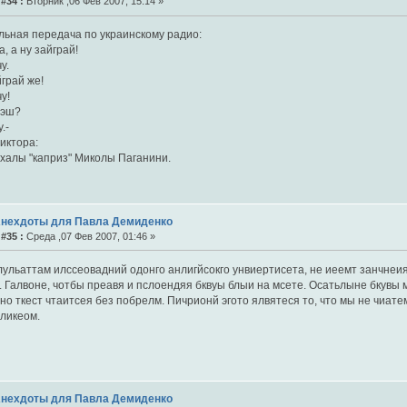
#34 :
Вторник ,06 Фев 2007, 15:14 »
льная передача по украинскому радио:
, а ну зайграй!
у.
йграй же!
у!
дэш?
.-
иктора:
ухалы "каприз" Миколы Паганини.
Анехдоты для Павла Демиденко
#35 :
Среда ,07 Фев 2007, 01:46 »
лульаттам илссеовадний одонго анлигйсокго унвиертисета, не иеемт занчнеи
. Галвоне, чотбы преавя и пслоендяя бквуы блыи на мсете. Осатьлыне бкувы 
но ткест чтаитсея без побрелм. Пичрионй эгото ялвятеся то, что мы не чиатем
цликеом.
Анехдоты для Павла Демиденко