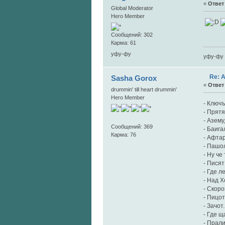
«
Ответ 
Global Moderator
Hero Member
Сообщений: 302
Карма: 61
уфу-фу
уфу-фу
Re: 
Sasha Gorox
«
Ответ 
drummin' till heart drummin'
Hero Member
- Ключ
- Прят
- Азем
Сообщений: 369
- Баига
Карма: 76
- Афтар
- Пашо
- Ну че
- Писят
- Где л
- Над 
- Скоро
- Пицот
- Зачот.
- Где щ
- Прал