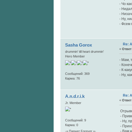
- Чо ка
- Нидал
- Низач
- Ну, н
- Фсем 
Re: 
Sasha Gorox
«
Ответ 
drummin' till heart drummin'
Hero Member
- Мам, 
- Конеч
- К-как
Сообщений: 369
- Ну, к
Карма: 76
Re: 
A.n.d.r.i.k
«
Ответ 
Jr. Member
Отрывок
- Приве
Сообщений: 9
- Ну, п
Карма: 0
- Прихо
- Вам 
-= Парнат Forever =-