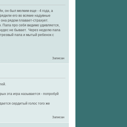
, он был мелким еще - 4 года, а
рядили его во всякие надувные
, она рядом плавает-страхует.
о. Папа про себя видимо удивляется,
х чудес не бывает. Через неделю папа
етрезвый папа и мытый ребенок с
Записан
тей.
рых эта игра называется - попробуй
дается сердитый голос того же
Записан