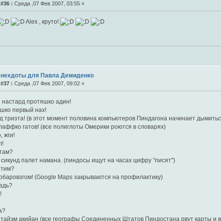
#36 :
Среда ,07 Фев 2007, 03:55 »
Alex , круто!
Анехдоты для Павла Демиденко
#37 :
Среда ,07 Фев 2007, 09:02 »
ъ настард протяшко адин!
яшко первый нах!
уд тризта! (в этот момент половина компьютеров Пиндагона начинает дымитьс
лаффко гатов! (все полиглоты Омерики роются в словарях)
, жги!
л!
 там?
 сикунд палет намана. (пиндосы ищут на часах цифру "писят")
етим?
Хобаровзгом! (Google Maps закрываются на профилактику)
здь?
!
а?
итайэм акийан (все географы Соединенных Штатов Пиндостана рвут карты и 