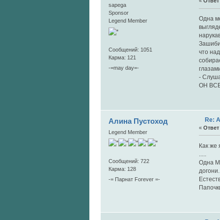
«
Ответ 
sapega
Sponsor
Одна мо
Legend Member
выгляде
нарукав
Зашибис
Сообщений: 1051
что над
Карма: 121
собирае
-=may day=-
глазам
- Слуша
ОН ВС
Re: 
Алина Пустоход
«
Ответ 
Legend Member
Как же 
.....
Сообщений: 722
Одна Ма
Карма: 128
догони.
Естеств
-= Парнат Forever =-
Папочк