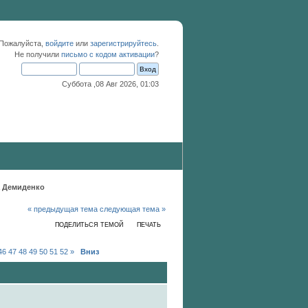
 Пожалуйста,
войдите
или
зарегистрируйтесь
.
Не получили
письмо с кодом активации
?
Суббота ,08 Авг 2026, 01:03
а Демиденко
« предыдущая тема
следующая тема »
ПОДЕЛИТЬСЯ ТЕМОЙ
ПЕЧАТЬ
46
47
48
49
50
51
52
»
Вниз