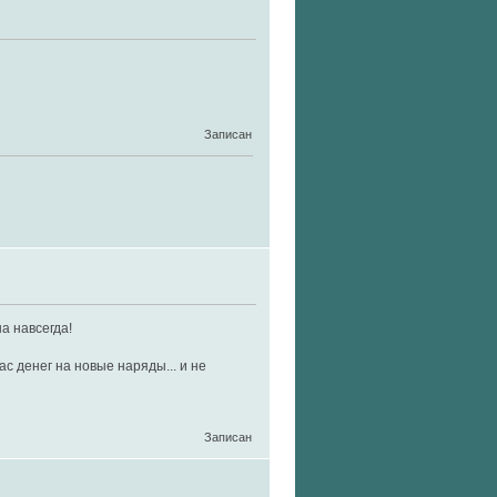
Записан
а навсегда!
с денег на новые наряды... и не
Записан