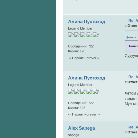
Re: 
Алина Пустоход
«
Ответ 
Legend Member
Цитата:
Галво
Сообщений: 722
Карма: 128
Суууупе
-= Парнат Forever =-
Re: 
Алина Пустоход
«
Ответ 
Legend Member
Летом 
задает
Сообщений: 722
Муж мо
Карма: 128
-= Парнат Forever =-
Re: 
Alex Sapega
«
Ответ 
sapega