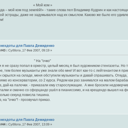
 Мой ком »
да – мой ком под землёй!» - такие слова пел Владимир Кудрин и как настоящ
ой эстрады, даже не задумывался над их смыслом. Каково же было его удивле
м!
Анехдоты для Павла Демиденко
#43 :
Суббота ,17 Фев 2007, 09:19 »
На "очко"
 я не сразу попал в оркестр, целый месяц я был художником стенгазеты. Но 
е, тем более музыканты уже знали обо мне! И вот как-то с лейтенантом я при
н скрылся на складе, меня обступили музыканты и давай спрашивать. Откуда, 
ямо из консерватории, со 2 курса. Рядом как раз занимался на малом бараба
, дай-ка палочки. - приказали ему старослужащие. А мне бросили недоверчи
 палки и смачно со сфорцандо ушёл в пианиссимо, и на крещендо вышел на ф
колько секунд повисла тишина.
, на "очко"! - прозвучал приказ.
Анехдоты для Павла Демиденко
#44 :
Суббота ,17 Фев 2007, 13:09 »