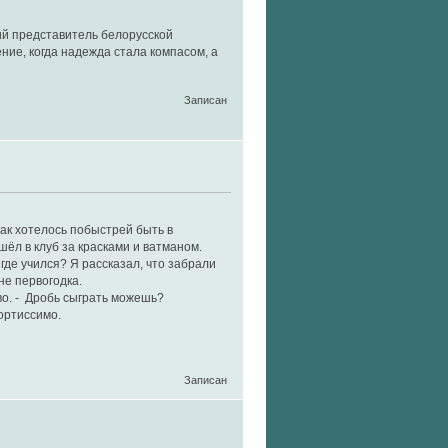
ий представитель белорусской
ние, когда надежда стала компасом, а
Записан
так хотелось побыстрей быть в
шёл в клуб за красками и ватманом.
где учился? Я рассказал, что забрали
не первогодка.
во. - Дробь сыграть можешь?
ортиссимо.
Записан