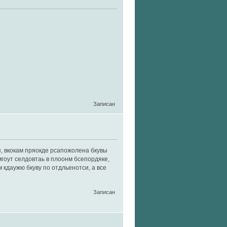
Записан
я, вкокам пряокде рсапожолена бкувы
мгоут селдовтаь в плоонм бсепордяке,
 кдаужю бкуву по отдльенотси, а все
Записан