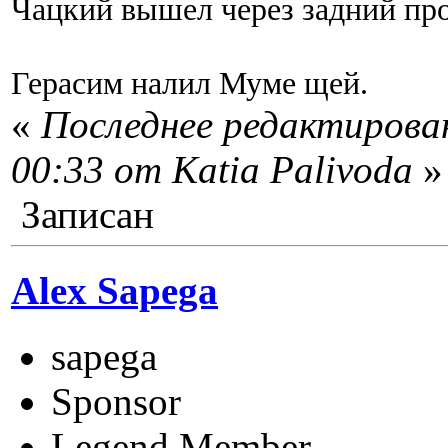
Чацкий вышел через задний про
Герасим налил Муме щей.
«
Последнее редактирован
00:33 от Katia Palivoda
»
Записан
Alex Sapega
sapega
Sponsor
Legend Member