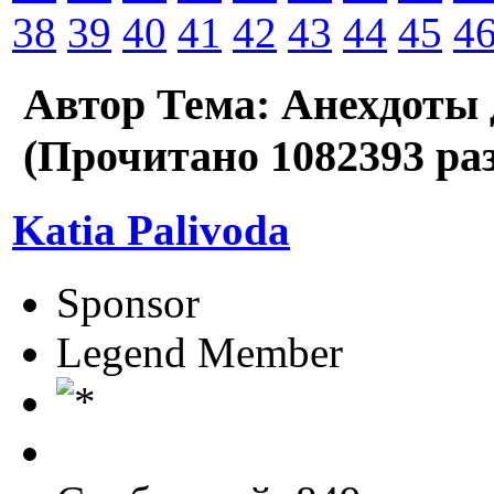
38
39
40
41
42
43
44
45
4
Автор
Тема: Анехдоты 
(Прочитано 1082393 раз
Katia Palivoda
Sponsor
Legend Member