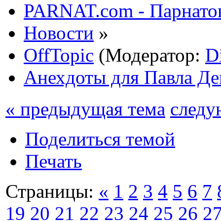
PARNAT.com - Парнатов
Новости
»
OffTopic
(Модератор:
D
Анехдоты для Павла Д
« предыдущая тема
следу
Поделиться темой
Печать
Страницы:
«
1
2
3
4
5
6
7
19
20
21
22
23
24
25
26
2