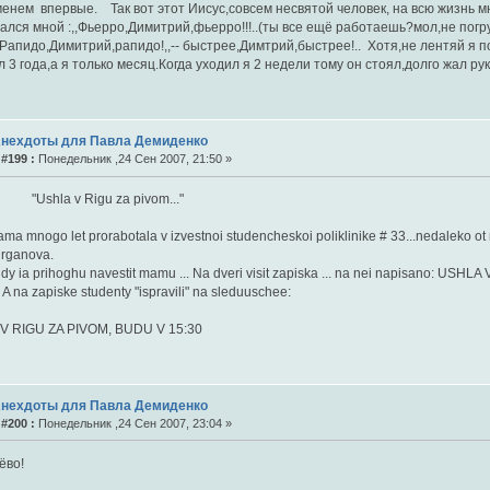
менем впервые. Так вот этот Иисус,совсем несвятой человек, на всю жизнь 
лся мной :,,Фьерро,Димитрий,фьерро!!!..(ты все ещё работаешь?мол,не погру
,Рапидо,Димитрий,рапидо!,,-- быстрее,Димтрий,быстрее!.. Хотя,не лентяй я п
 3 года,а я только месяц.Когда уходил я 2 недели тому он стоял,долго жал ру
Анехдоты для Павла Демиденко
#199 :
Понедельник ,24 Сен 2007, 21:50 »
a v Rigu za pivom..."
ma mnogo let prorabotala v izvestnoi studencheskoi poliklinike # 33...nedaleko o
urganova.
y ia prihoghu navestit mamu ... Na dveri visit zapiska ... na nei napisano: 
A na zapiske studenty "ispravili" na sleduuschee:
V RIGU ZA PIVOM, BUDU V 15:30
Анехдоты для Павла Демиденко
#200 :
Понедельник ,24 Сен 2007, 23:04 »
ёво!