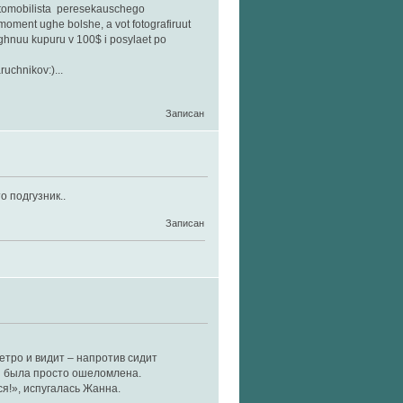
avtomobilista peresekauschego
oment ughe bolshe, a vot fotografiruut
eghnuu kupuru v 100$ i posylaet po
ruchnikov:)...
Записан
о подгузник..
Записан
етро и видит – напротив сидит
и была просто ошеломлена.
ся!», испугалась Жанна.