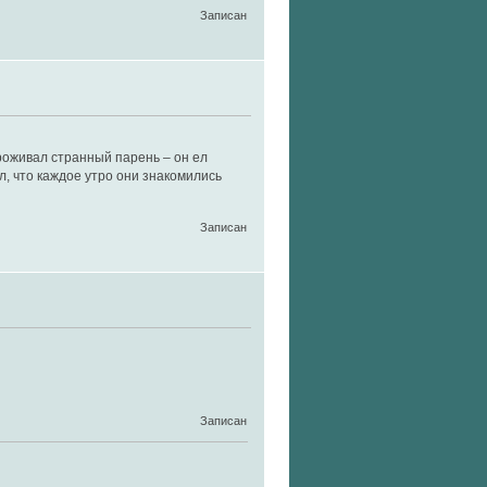
Записан
роживал странный парень – он ел
л, что каждое утро они знакомились
Записан
Записан