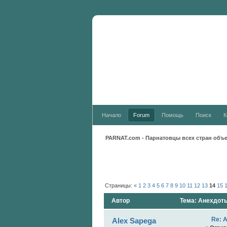
Новости:
Начало
Forum
Помощь
Поиск
К
PARNAT.com - Парнатовцы всех стран объ
Страницы:
«
1
2
3
4
5
6
7
8
9
10
11
12
13
14
15
Автор
Тема: Анехдоты
Re: 
Alex Sapega