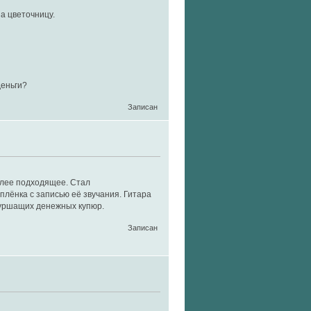
а цветочницу.
деньги?
Записан
олее подходящее. Стал
плёнка с записью её звучания. Гитара
шуршащих денежных купюр.
Записан