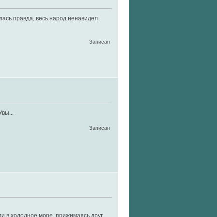
ылась правда, весь народ ненавидел
Записан
вы...
Записан
ли в холодное море, прижимаясь друг