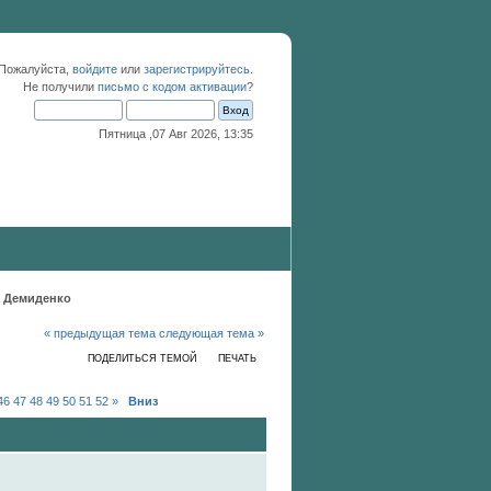
 Пожалуйста,
войдите
или
зарегистрируйтесь
.
Не получили
письмо с кодом активации
?
Пятница ,07 Авг 2026, 13:35
а Демиденко
« предыдущая тема
следующая тема »
ПОДЕЛИТЬСЯ ТЕМОЙ
ПЕЧАТЬ
46
47
48
49
50
51
52
»
Вниз