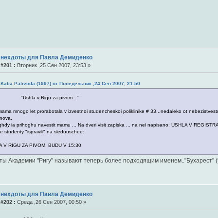
Анехдоты для Павла Демиденко
#201 :
Вторник ,25 Сен 2007, 23:53 »
 Katia Palivoda (1997) от Понедельник ,24 Сен 2007, 21:50
hla v Rigu za pivom..."
ama mnogo let prorabotala v izvestnoi studencheskoi poliklinike # 33...nedaleko ot nebezistves
nova.
hdy ia prihoghu navestit mamu ... Na dveri visit zapiska ... na nei napisano: USHLA V REG
e studenty "ispravili" na sleduuschee:
 V RIGU ZA PIVOM, BUDU V 15:30
ты Академии "Ригу" называют теперь более подходящим именем.."Бухарест" 
Анехдоты для Павла Демиденко
#202 :
Среда ,26 Сен 2007, 00:50 »