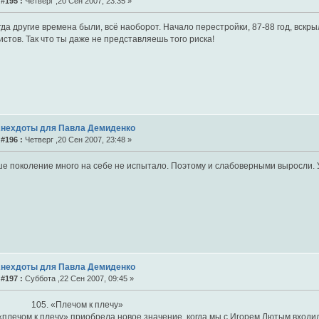
#195 :
Четверг ,20 Сен 2007, 23:35 »
гда другие времена были, всё наоборот. Начало перестройки, 87-88 год, вскр
стов. Так что ты даже не представляешь того риска!
Анехдоты для Павла Демиденко
#196 :
Четверг ,20 Сен 2007, 23:48 »
е поколение много на себе не испытало. Поэтому и слабоверными выросли. У
Анехдоты для Павла Демиденко
#197 :
Суббота ,22 Сен 2007, 09:45 »
 «Плечом к плечу»
«плечом к плечу» приобрела новое значение, когда мы с Игорем Лютым входи