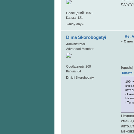
к другу
Сообщений: 1051
Карма: 121
-=may day=-
Re: 
Dima Skorobogatyi
«
Ответ 
Administrator
Advanced Member
Сообщений: 209
[/quote]
Карма: 64
Цитата:
Dmitri Skorobogaty
100. 
Вчера
катол
- Поч
На чт
- Ты 
Недавн
смены,с
авто.Ст
мексик