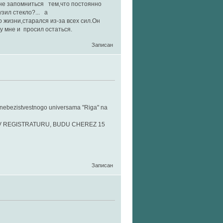
мне запомниться тем,что постоянно
зил стекло?... а
о жизни,старался из-за всех сил.Он
ку мне и просил остаться.
Записан
t nebezistvestnogo universama "Riga" na
USHLA V REGISTRATURU, BUDU CHEREZ 15
Записан