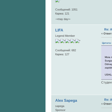
Сообщений: 1051
Карма: 121
-=may day=-
Re: 
LIFA
«
Ответ 
Legend Member
Цитата:
"Us
Сообщений: 682
Карма: 127
Moia m
Surga
Odnag
zapisk
USHLA
Студен
Re: 
Alex Sapega
«
Ответ 
sapega
Sponsor