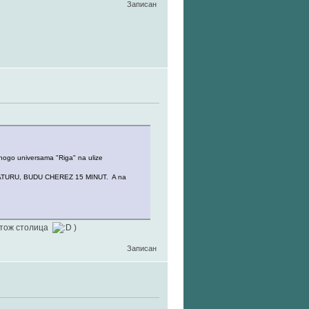
Записан
tnogo universama "Riga" na ulize
ISTRATURU, BUDU CHEREZ 15 MINUT. A na
(тож столица
)
Записан