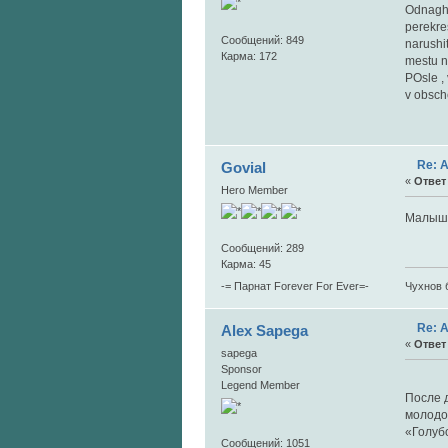
Odnaghd
perekre
Сообщений: 849
narushi
Карма: 172
mestu n
POsle , 
v obsche
Re: 
Govial
«
Ответ 
Hero Member
Малыш с
Сообщений: 289
Карма: 45
Чухнов 
-= Парнат Forever For Ever=-
Re: 
Alex Sapega
«
Ответ 
sapega
Sponsor
«Б
Legend Member
После 
молодо
«Голубо
Сообщений: 1051