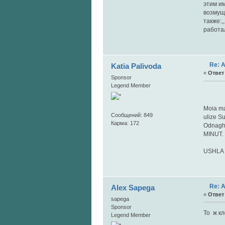
этим и
возмуща
также:,
работал
Re: 
Katia Palivoda
«
Ответ 
Sponsor
Legend Member
"Ushl
Moia ma
Сообщений: 849
ulize S
Карма: 172
Odnaghd
MINUT. 
USHLA 
Re: 
Alex Sapega
«
Ответ 
sapega
Sponsor
То ж кл
Legend Member