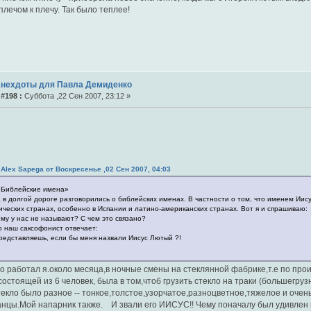
 плечом к плечу. Так было теплее!
Анехдоты для Павла Демиденко
#198 :
Суббота ,22 Сен 2007, 23:12 »
 Alex Sapega от Воскресенье ,02 Сен 2007, 04:03
«Библейские имена»
 в долгой дороге разговорились о библейских именах. В частности о том, что именем Иис
ических странах, особенно в Испании и латино-американских странах. Вот я и спрашиваю:
ему у нас не называют? С чем это связано?
о наш саксофонист отвечает:
представляешь, если бы меня назвали Иисус Лютый ?!
о работал я.около месяца,в ночные смены на стеклянной фабрике,т.е по прои
остоящей из 6 человек, была в том,чтоб грузить стекло на траки (большегруз
екло было разное -- тонкое,толстое,узорчатое,разноцветное,тяжелое и очень
анцы.Мой напарник также. И звали его ИИСУС!! Чему поначалу был удивлен н