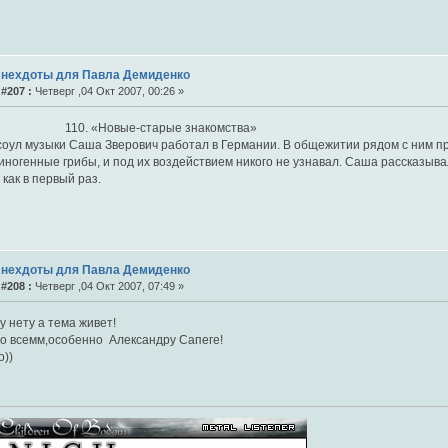
Анехдоты для Павла Демиденко
#207 :
Четверг ,04 Окт 2007, 00:26 »
 «Новые-старые знакомства»
соул музыки Саша Зверович работал в Германии. В общежитии рядом с ним п
ногенные грибы, и под их воздействием никого не узнавал. Саша рассказыва
 как в первый раз.
Анехдоты для Павла Демиденко
#208 :
Четверг ,04 Окт 2007, 07:49 »
 нету а тема живет!
о всемм,особенно Александру Сапеге!
о))