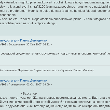
y v Amerkie mughiku prisylaut konvert is polizii: fotografia vysheupomainutogo 
stok na krasynyi svet i shtraf $100 (summa za podobnoe narushenie v nastoiashii m
telei po preghnemu). Mughik ne dolgo dumaia (platit ne hotelos) fotografiruet den
aznachenia.
v otvet na eto, iz polizeiskogo otdelenia prihodit novoe pismo...v nem- fotografia na
m bolshe paren ne shutil i otpravil dengi...
Анехдоты для Павла Демиденко
#205 :
Воскресенье ,30 Сен 2007, 06:22 »
оседский увидел по телевизору рекламу подгузников, и говорит: хреновый эт
был выгнан из Парната, но Парнат не выгнать из Чухнова. Парнат Форевер
Анехдоты для Павла Демиденко
#206 :
Понедельник ,01 Окт 2007, 09:09 »
арсетка»
декретного отпуска моя Жанна впервые посетила людные места. Едет она в м
й мужчина с барсеткой. Этот новый мужской аксессуар она увидела впервые 
й», подумала она. «Ой, вот ещё один! И ещё один! Как же быстро они плодят