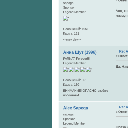
«
Ответ 
sapega
Sponsor
Аня, то
Legend Member
коммуни
Сообщений: 1051
Карма: 121
-=may day=-
Re: 
Анна Шут (1996)
«
Ответ 
PARNAT Forever!!!
Legend Member
Да. Наш
Сообщений: 961
Карма: 160
ВНИМАНИЕ! ОПАСНО: люблю
поболтать!
Re: 
Alex Sapega
«
Ответ 
sapega
Sponsor
105.
Legend Member
Фраза 