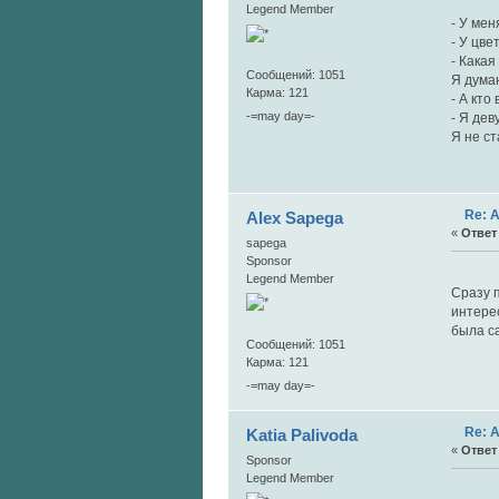
106
Legend Member
- У мен
- У цве
- Какая
Сообщений: 1051
Я дума
Карма: 121
- А кто
-=may day=-
- Я дев
Я не ст
Re: 
Alex Sapega
«
Ответ 
sapega
Sponsor
108.
Legend Member
Сразу 
интерес
была с
Сообщений: 1051
Карма: 121
-=may day=-
Re: 
Katia Palivoda
«
Ответ 
Sponsor
Legend Member
"Odn