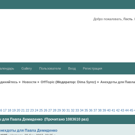
Добро пожаловать,
Гость
.
алендарь
Gallery
Пользователи
Вход
Регистрация
единяйтесь
»
Новости
»
OffTopic
(Модератор:
Dima Syrez
) »
Анехдоты для Павл
16
17
18
19
20
21
22
23
24
25
26
27
28
29
30
31
32
33
34
35
36
37
38
39
40
41
42
43
44
45
 для Павла Демиденко (Прочитано 1083610 раз)
Анехдоты для Павла Демиденко