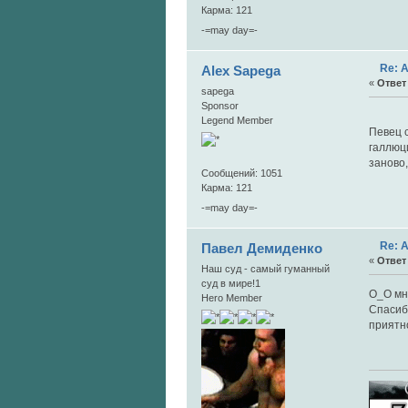
Карма: 121
-=may day=-
Re: 
Alex Sapega
«
Ответ 
sapega
Sponsor
110.
Legend Member
Певец 
галлюци
заново,
Сообщений: 1051
Карма: 121
-=may day=-
Re: 
Павел Демиденко
«
Ответ 
Наш суд - самый гуманный
суд в мире!1
O_O мну
Hero Member
Спасиб
приятн