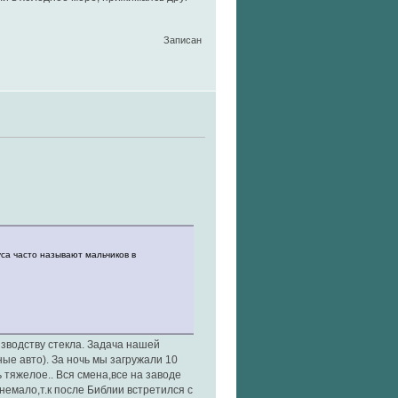
Записан
уса часто называют мальчиков в
зводству стекла. Задача нашей
ные авто). За ночь мы загружали 10
 тяжелое.. Вся смена,все на заводе
емало,т.к после Библии встретился с